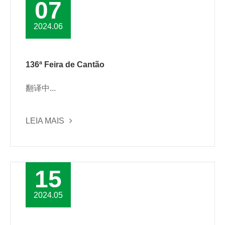
07
2024.06
136ª Feira de Cantão
翻译中...
LEIA MAIS
15
2024.05